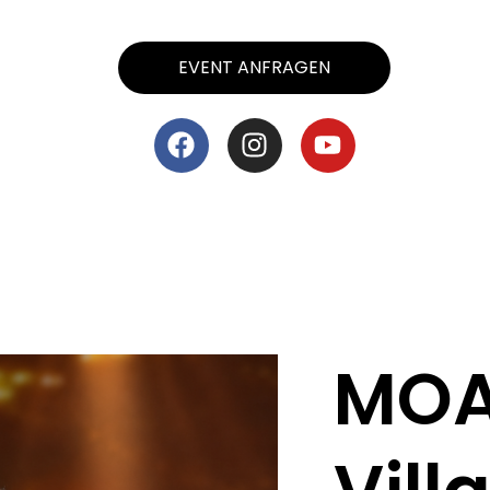
EVENT ANFRAGEN
F
I
Y
a
n
o
c
s
u
e
t
t
b
a
u
o
g
b
o
r
e
k
a
m
MOA