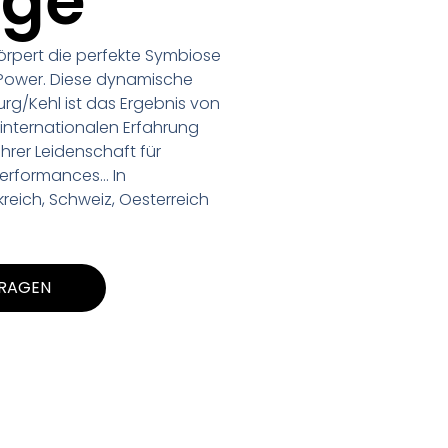
age
örpert die perfekte Symbiose
 Power. Diese dynamische
rg/Kehl ist das Ergebnis von
nternationalen Erfahrung
ihrer Leidenschaft für
Performances… In
reich, Schweiz, Oesterreich
FRAGEN
aband Partyband Loungeband
den-Württemberg