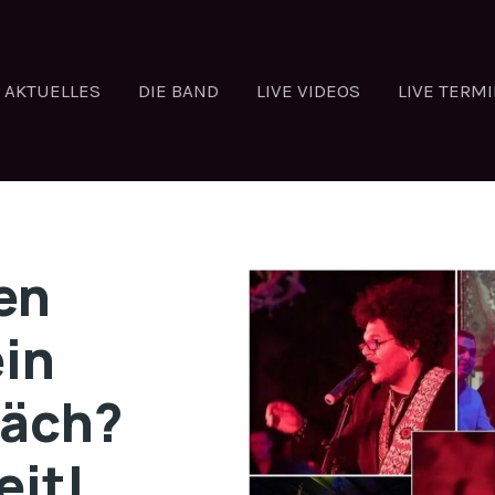
AKTUELLES
DIE BAND
LIVE VIDEOS
LIVE TERM
en
ein
räch?
eit!