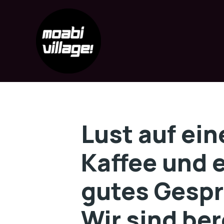
Skip
to
content
Lust auf ein
Kaffee und 
gutes Gesp
Wir sind ber