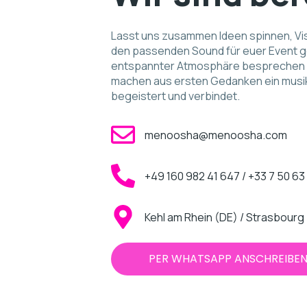
Lasst uns zusammen Ideen spinnen, Vi
den passenden Sound für euer Event ge
entspannter Atmosphäre besprechen 
machen aus ersten Gedanken ein musik
begeistert und verbindet.
menoosha@menoosha.com
+49 160 982 41 647 / +33 7 50 63
Kehl am Rhein (DE) / Strasbourg
PER WHATSAPP ANSCHREIBE