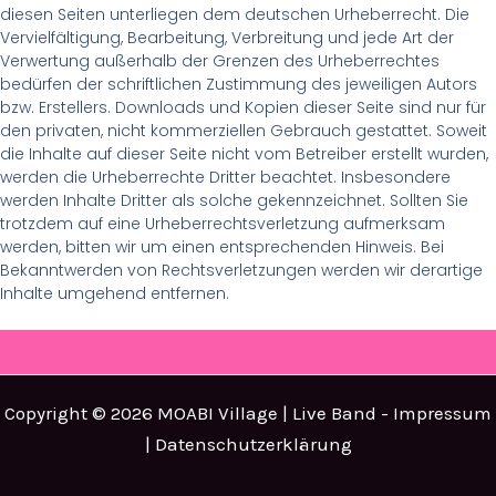
diesen Seiten unterliegen dem deutschen Urheberrecht. Die
Vervielfältigung, Bearbeitung, Verbreitung und jede Art der
Verwertung außerhalb der Grenzen des Urheberrechtes
bedürfen der schriftlichen Zustimmung des jeweiligen Autors
bzw. Erstellers. Downloads und Kopien dieser Seite sind nur für
den privaten, nicht kommerziellen Gebrauch gestattet. Soweit
die Inhalte auf dieser Seite nicht vom Betreiber erstellt wurden,
werden die Urheberrechte Dritter beachtet. Insbesondere
werden Inhalte Dritter als solche gekennzeichnet. Sollten Sie
trotzdem auf eine Urheberrechtsverletzung aufmerksam
werden, bitten wir um einen entsprechenden Hinweis. Bei
Bekanntwerden von Rechtsverletzungen werden wir derartige
Inhalte umgehend entfernen.
Copyright © 2026 MOABI Village | Live Band -
Impressum
|
Datenschutzerklärung